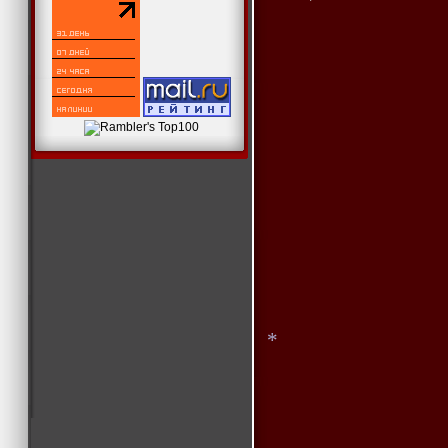
*
*
*