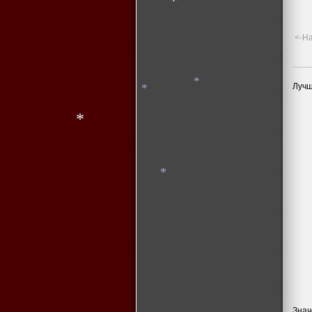
*
<-Н
Лучш
*
*
*
*
Знач